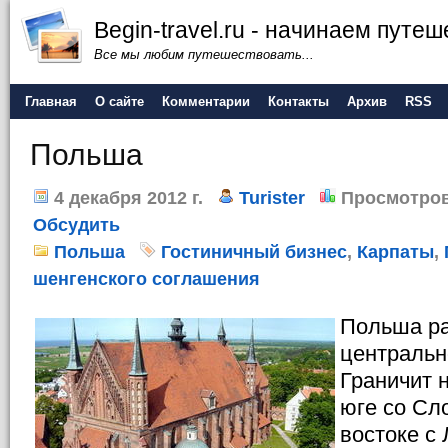
Begin-travel.ru - начинаем путе
Все мы любим путешествовать...
Главная
О сайте
Комментарии
Контакты
Архив
RSS
Польша
4 декабря 2012 г.
Turister
Просмотров
Обсудить
Польша
Гостиничный бизнес
,
Карпаты
,
шенгенского соглашения
Польша р
центральн
Граничит н
юге со Сл
востоке с 